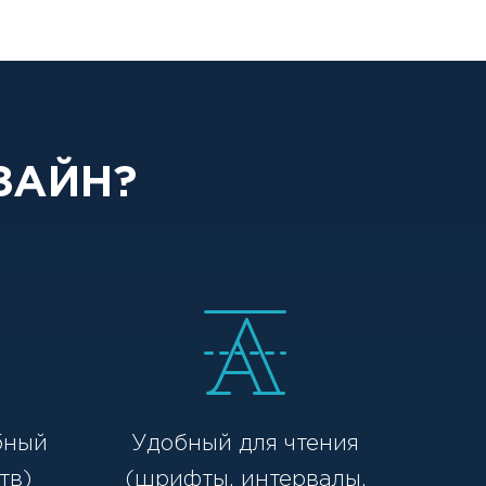
ЗАЙН?
бный
Удобный для чтения
тв)
(шрифты, интервалы,